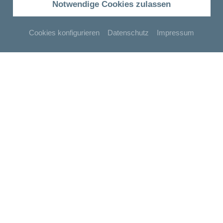
Notwendige Cookies zulassen
Cookies konfigurieren
Datenschutz
Impressum
ANFRAGEN
BUCHEN
4 Sterne Wohlfühl-
Ferienwohnungen Kirchberger
Ihre Urlaubsunterkunft im Herzen von Bodenmais im
Bayerischen Wald